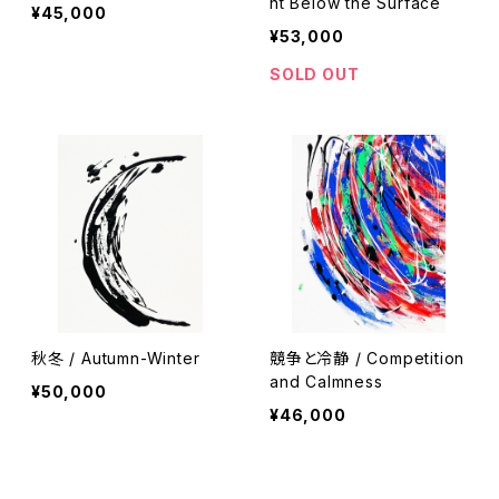
nt Below the Surface
¥45,000
¥53,000
SOLD OUT
秋冬 / Autumn-Winter
競争と冷静 / Competition
and Calmness
¥50,000
¥46,000